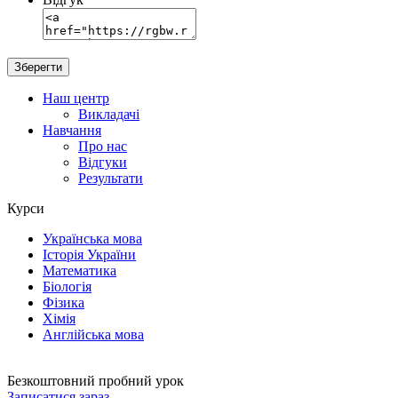
Наш центр
Викладачі
Навчання
Про нас
Відгуки
Результати
Курси
Українська мова
Історія України
Математика
Біологія
Фізика
Хімія
Англійська мова
Безкоштовний пробний урок
Записатися зараз