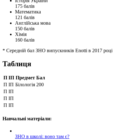
Історія України
175 балів
Математика
121 балів
Англійська мова
150 балів
Хімія
160 балів
* Середній бал ЗНО випускників Enotti в 2017 році
Таблиця
П ІП
Предмет
Бал
П ІП
Білологія
200
П ІП
П ІП
П ІП
Навчальні матеріали:
ЗНО в школі: воно там є?