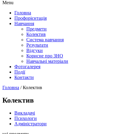
Menu
Головна
Профорієнтація
Навчання
Предмети
Колектив
Система навчання
Результати
Відгуки
Корисне про ЗНО
Навчальні матеріали
Фотогалерея
Події
Контакти
Головна
/
Колектив
Колектив
Викладачі
Психологи
Адміністратори
усі предмети