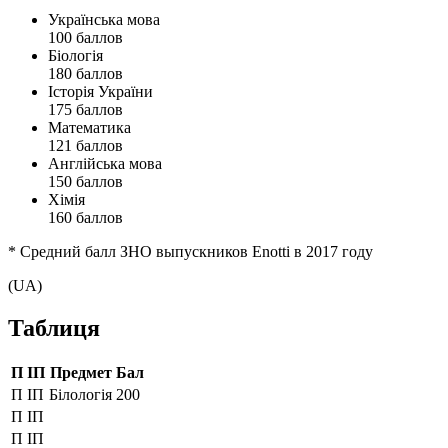
Українська мова
100 баллов
Біологія
180 баллов
Історія України
175 баллов
Математика
121 баллов
Англійська мова
150 баллов
Хімія
160 баллов
* Средний балл ЗНО выпускников Enotti в 2017 году
(UA)
Таблиця
П ІП
Предмет
Бал
П ІП
Білологія
200
П ІП
П ІП