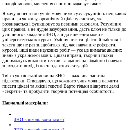
володіє мовою, мислення своє впорядковує також.
Я хочу донести до учнів мову не як суху сукупність нецікавих
правил, а як живу, органічну й цілісну систему, яка
розвивається і функціонує за певними законами. Розуміння
цих правил, а не нудне зазубрювання, дасть ключ не тільки до
успішного складання ЗНО, а й до вивчення мови в
університетських курсах. Уміння писати цілісні й змістовні
тексти ще не раз знадобиться під час навчання: реферати,
курсові, інші види наукових робіт — усе це вимагає якісних
знань з української мови. Цікаві вправи, творчий підхід
допоможуть виконати тестові завдання на відмінно і навчать
знаходити вихід із нестандартних ситуацій.
Твір з української мови на ЗНО — важлива частина
підготовки. Стверджую, що кожного учня можна навчити
писати цікаві та якісні тексти! Варто тільки відкрити деякі
«секрети» та пробудити творчий потенціал особистості.
Навчальні матеріали:
ЗНО в школі: воно там є?
ЗНО в школі: воно там є?