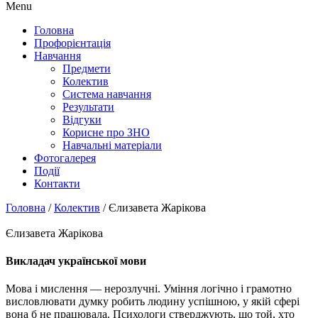
Menu
Головна
Профорієнтація
Навчання
Предмети
Колектив
Система навчання
Результати
Відгуки
Корисне про ЗНО
Навчальні матеріали
Фотогалерея
Події
Контакти
Головна
/
Колектив
/
Єлизавета Жарікова
Єлизавета Жарікова
Викладач української мови
Мова і мислення — нерозлучні. Уміння логічно і грамотно
висловлювати думку робить людину успішною, у якій сфері
вона б не працювала. Психологи стверджують, що той, хто