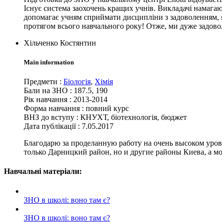
Існує система заохочень кращих учнів. Викладачі намагают
допомагає учням сприймати дисципліни з задоволенням, як ц
протягом всього навчального року! Отже, ми дуже задовол
Хільченко Костянтин
Main information
Предмети
:
Біологія
,
Хімія
Бали на ЗНО
:
187.5, 190
Рік навчання
:
2013-2014
Форма навчання
:
повний курс
ВНЗ до вступу
:
КНУХТ, біотехнологія, бюджет
Дата публікації :
7.05.2017
Благодарю за проделанную работу на очень высоком уровн
только Дарницкий район, но и другие районы Киева, а мо
Навчальні матеріали:
ЗНО в школі: воно там є?
ЗНО в школі: воно там є?