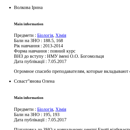
Волкова Ірина
Main information
Предмети
:
Біологія
,
Хімія
Бали на ЗНО
:
188.5, 168
Рік навчання
:
2013-2014
Форма навчання
:
повний курс
ВНЗ до вступу
:
НМУ імені О.О. Богомольця
Дата публікації :
7.05.2017
Огромное спасибо преподавателям, которые вкладывают 
Сєваст”янова Олена
Main information
Предмети
:
Біологія
,
Хімія
Бали на ЗНО
:
195, 193
Дата публікації :
7.05.2017
Підготовка до ЗНО у навчальному центрі Enotti відбуваєть