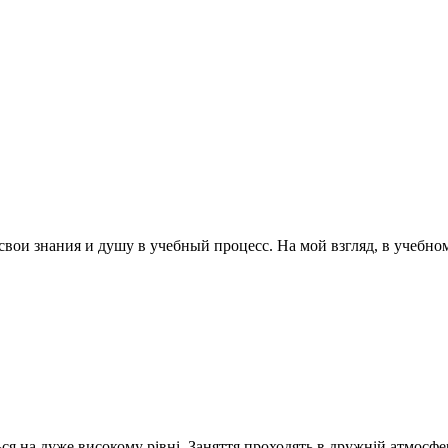
свои знания и душу в учебный процесс. На мой взгляд, в учеб
ся на дуже високому рівні. Заняття проходять в дружній атмосфері