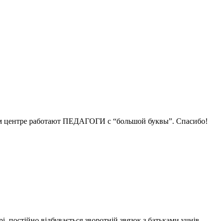
ном центре работают ПЕДАГОГИ с “большой буквы”. Спасибо!
, постійно відбувається зворотній звязок з батьками учнів.