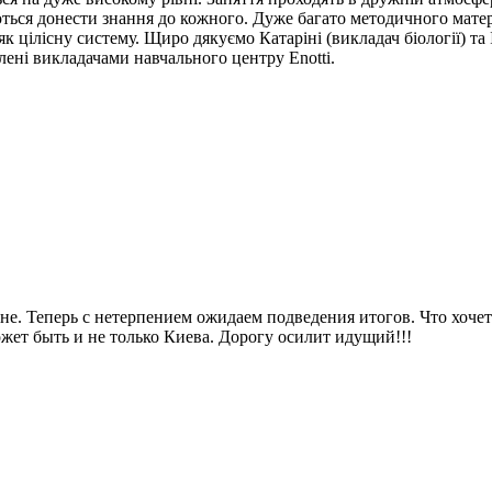
ься донести знання до кожного. Дуже багато методичного матеріал
ілісну систему. Щиро дякуємо Катаріні (викладач біології) та Іри
ені викладачами навчального центру Enotti.
е. Теперь с нетерпением ожидаем подведения итогов. Что хочет
жет быть и не только Киева. Дорогу осилит идущий!!!