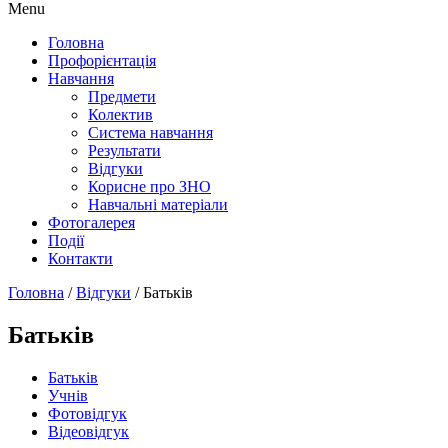
Menu
Головна
Профорієнтація
Навчання
Предмети
Колектив
Система навчання
Результати
Відгуки
Корисне про ЗНО
Навчальні матеріали
Фотогалерея
Події
Контакти
Головна
/
Відгуки
/
Батьків
Батьків
Батьків
Учнів
Фотовідгук
Відеовідгук