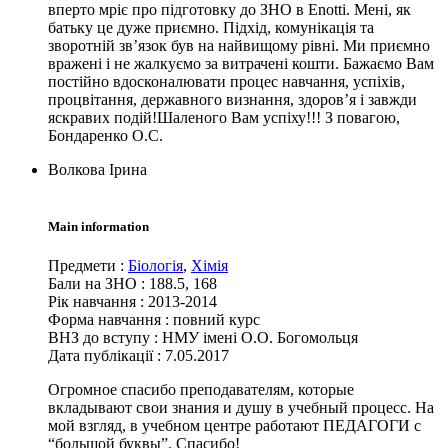
вперто мріє про підготовку до ЗНО в Enotti. Мені, як
батьку це дуже приємно. Підхід, комунікація та
зворотній зв’язок був на найвищому рівні. Ми приємно
вражені і не жалкуємо за витрачені кошти. Бажаємо Вам
постійно вдосконалювати процес навчання, успіхів,
процвітання, державного визнання, здоров’я і завжди
яскравих подій!Шаленого Вам успіху!!! З повагою,
Бондаренко О.С.
Волкова Ірина
Main information
Предмети
:
Біологія
,
Хімія
Бали на ЗНО
:
188.5, 168
Рік навчання
:
2013-2014
Форма навчання
:
повний курс
ВНЗ до вступу
:
НМУ імені О.О. Богомольця
Дата публікації :
7.05.2017
Огромное спасибо преподавателям, которые
вкладывают свои знания и душу в учебный процесс. На
мой взгляд, в учебном центре работают ПЕДАГОГИ с
“большой буквы”. Спасибо!