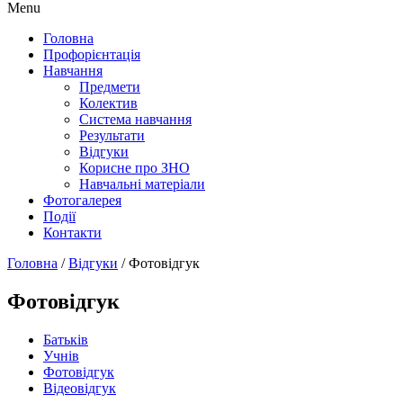
Menu
Головна
Профорієнтація
Навчання
Предмети
Колектив
Система навчання
Результати
Відгуки
Корисне про ЗНО
Навчальні матеріали
Фотогалерея
Події
Контакти
Головна
/
Відгуки
/
Фотовідгук
Фотовідгук
Батьків
Учнів
Фотовідгук
Відеовідгук