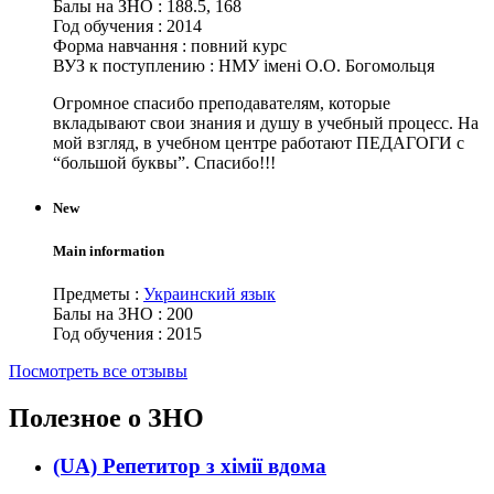
Балы на ЗНО
:
188.5, 168
Год обучения
:
2014
Форма навчання
:
повний курс
ВУЗ к поступлению
:
НМУ імені О.О. Богомольця
Огромное спасибо преподавателям, которые
вкладывают свои знания и душу в учебный процесс. На
мой взгляд, в учебном центре работают ПЕДАГОГИ с
“большой буквы”. Спасибо!!!
New
Main information
Предметы
:
Украинский язык
Балы на ЗНО
:
200
Год обучения
:
2015
Посмотреть все отзывы
Полезное о ЗНО
(UA) Репетитор з хімії вдома