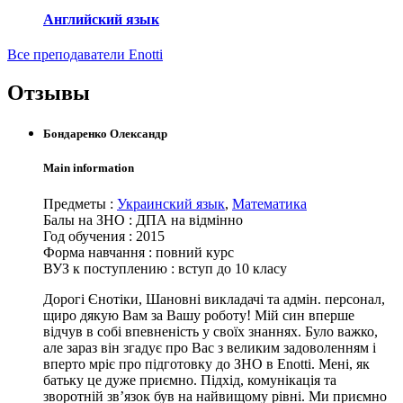
Английский язык
Все преподаватели Enotti
Отзывы
Бондаренко Олександр
Main information
Предметы
:
Украинский язык
,
Математика
Балы на ЗНО
:
ДПА на відмінно
Год обучения
:
2015
Форма навчання
:
повний курс
ВУЗ к поступлению
:
вступ до 10 класу
Дорогі Єнотіки, Шановні викладачі та адмін. персонал,
щиро дякую Вам за Вашу роботу! Мій син вперше
відчув в собі впевненість у своїх знаннях. Було важко,
але зараз він згадує про Вас з великим задоволенням і
вперто мріє про підготовку до ЗНО в Enotti. Мені, як
батьку це дуже приємно. Підхід, комунікація та
зворотній зв’язок був на найвищому рівні. Ми приємно