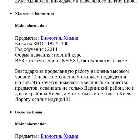
дуже задоволені викладачами навчального центру Enotti.
Хільченко Костянтин
Main information
Предметы
:
Биология
,
Химия
Балы на ЗНО
:
187.5, 190
Год обучения
:
2014
Форма навчання
:
повний курс
ВУЗ к поступлению
:
КНУХТ, біотехнологія, бюджет
Благодарю за проделанную работу на очень высоком
уровне. Теперь с нетерпением ожидаем подведения
итогов. Что хочется пожелать: увеличить количество
предметов, осваивать не только Дарницкий район, но и
другие районы Киева, а может быть и не только Киева.
Дорогу осилит идущий!!!
Волкова Ірина
Main information
Предметы
:
Биология
,
Химия