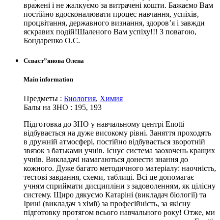
вражені і не жалкуємо за витрачені кошти. Бажаємо Вам
постійно вдосконалювати процес навчання, успіхів,
процвітання, державного визнання, здоров’я і завжди
яскравих подій!Шаленого Вам успіху!!! З повагою,
Бондаренко О.С.
Сєваст”янова Олена
Main information
Предметы
:
Биология
,
Химия
Балы на ЗНО
:
195, 193
Підготовка до ЗНО у навчальному центрі Enotti
відбувається на дуже високому рівні. Заняття проходять
в дружній атмосфері, постійно відбувається зворотній
звязок з батьками учнів. Існує система заохочень кращих
учнів. Викладачі намагаються донести знання до
кожного. Дуже багато методичного матеріалу: наочність,
тестові завдання, схеми, таблиці. Всі це допомагає
учням сприймати дисципліни з задоволенням, як цілісну
систему. Щиро дякуємо Катаріні (викладач біології) та
Ірині (викладач з хімії) за професійність, за якісну
підготовку протягом всього навчального року! Отже, ми