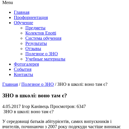
Menu
Главная
Профориентация
Обучение
Предметы
Колектив Enotti
Система обучения
Результаты
Отзывы
Полезное о ЗНО
Учебные материалы
Фотогалерея
События
Контакты
Главная
/
Полезное о ЗНО
/
ЗНО в школі: воно там є?
ЗНО в школі: воно там є?
4.05.2017
Ігор Канівець
Просмотров: 6347
ЗНО в школі: воно там є?
У середовищі батьків абітурієнтів, самих випускників і
вчителів, починаючи з 2007 року подекуди частіше виникає