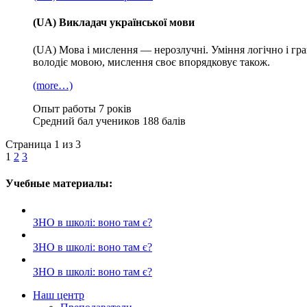
(UA) Викладач української мови
(UA) Мова і мислення — нерозлучні. Уміння логічно і гр
володіє мовою, мислення своє впорядковує також.
(more…)
Опыт работы
7 років
Средний бал учеников
188 балів
Страница 1 из 3
1
2
3
Учебные материалы:
ЗНО в школі: воно там є?
ЗНО в школі: воно там є?
ЗНО в школі: воно там є?
Наш центр