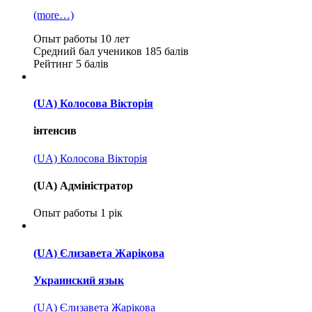
(more…)
Опыт работы
10 лет
Средний бал учеников
185 балів
Рейтинг
5 балів
(UA) Колосова Вікторія
інтенсив
(UA) Колосова Вікторія
(UA) Адміністратор
Опыт работы
1 рік
(UA) Єлизавета Жарікова
Украинский язык
(UA) Єлизавета Жарікова