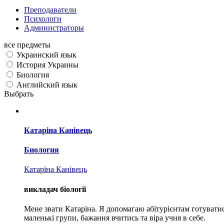
Преподаватели
Психологи
Администраторы
все предметы
Украинский язык
История Украины
Биология
Английский язык
Выбрать
Катаріна Канівець
Биология
Катаріна Канівець
викладач біології
Мене звати Катаріна. Я допомагаю абітурієнтам готуватис
маленькі групи, бажання вчитись та віра учня в себе.