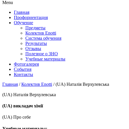
Menu
Главная
Профориентация
Обучение
Предметы
Колектив Enotti
Система обучения
Результаты
Отзывы
Полезное о ЗНО
Учебные материалы
Фотогалерея
События
Контакты
Главная
/
Колектив Enotti
/
(UA) Наталія Верхулевська
(UA) Наталія Верхулевська
(UA) викладач хімії
(UA) Про себе
Учебные материалы: