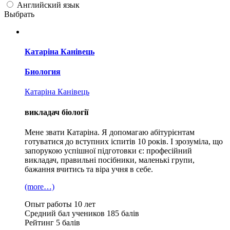
Английский язык
Выбрать
Катаріна Канівець
Биология
Катаріна Канівець
викладач біології
Мене звати Катаріна. Я допомагаю абітурієнтам
готуватися до вступних іспитів 10 років. І зрозуміла, що
запорукою успішної підготовки є: професійний
викладач, правильні посібники, маленькі групи,
бажання вчитись та віра учня в себе.
(more…)
Опыт работы
10 лет
Средний бал учеников
185 балів
Рейтинг
5 балів