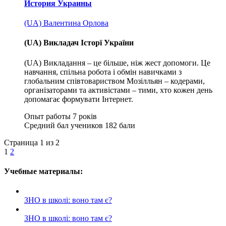
История Украины
(UA) Валентина Орлова
(UA) Викладач Історї України
(UA) Викладання – це більше, ніж жест допомоги. Це
навчання, спільна робота і обмін навичками з
глобальним співтовариством Мозілльян – кодерами,
організаторами та активістами – тими, хто кожен день
допомагає формувати Інтернет.
Опыт работы
7 років
Средний бал учеников
182 бали
Страница 1 из 2
1
2
Учебные материалы:
ЗНО в школі: воно там є?
ЗНО в школі: воно там є?