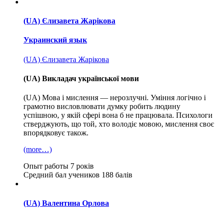
(UA) Єлизавета Жарікова
Украинский язык
(UA) Єлизавета Жарікова
(UA) Викладач української мови
(UA) Мова і мислення — нерозлучні. Уміння логічно і
грамотно висловлювати думку робить людину
успішною, у якій сфері вона б не працювала. Психологи
стверджують, що той, хто володіє мовою, мислення своє
впорядковує також.
(more…)
Опыт работы
7 років
Средний бал учеников
188 балів
(UA) Валентина Орлова