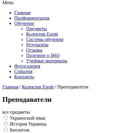
Menu
Главная
Профориентация
Обучение
Предметы
Колектив Enotti
Система обучения
Результаты
Отзывы
Полезное о ЗНО
Учебные материалы
Фотогалерея
События
Контакты
Главная
/
Колектив Enotti
/
Преподаватели
Преподаватели
все предметы
Украинский язык
История Украины
Биология